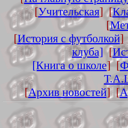
[
Учительская
] [
Кл
[
Мет
[
История с футболкой
]
клуба]
[
Ис
[Книга о школе
] [
Ф
Т.А.
[
Архив новостей
] [
А