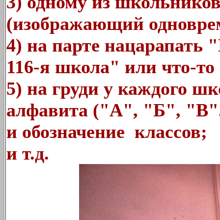
3) одному из школьников
(изображающий одноврем
4) на парте нацарапать 
116-я школа" или что-то 
5) на груди у каждого ш
алфавита ("А", "Б", "В"
и обозначение классов;
и т.д.