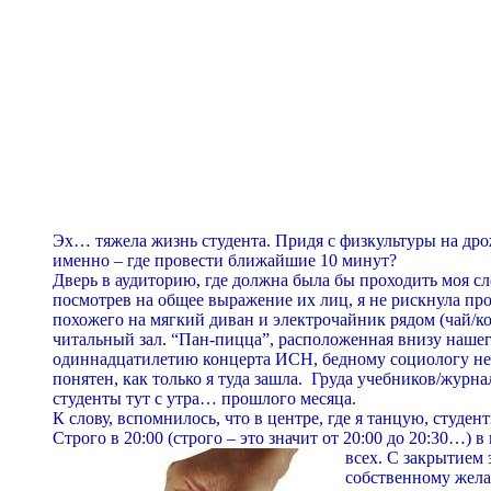
Эх… тяжела жизнь студента. Придя с физкультуры на дрож
именно – где провести ближайшие 10 минут?
Дверь в аудиторию, где должна была бы проходить моя с
посмотрев на общее выражение их лиц, я не рискнула пр
похожего на мягкий диван и электрочайник рядом (чай/коф
читальный зал. “Пан-пицца”, расположенная внизу нашег
одиннадцатилетию концерта ИСН, бедному социологу не п
понятен, как только я туда зашла. Груда учебников/журн
студенты тут с утра… прошлого месяца.
К слову, вспомнилось, что в центре, где я танцую, студе
Строго в 20:00 (строго – это значит от 20:00 до 20:30…
всех. С
закрытием э
собственному жела