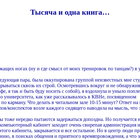
Тысяча и одна книга…
ащих ногах (ну и где смысл от моих тренировок по танцам?) в 
ледующая пара, была оккупирована группой неизвестных мне сту
орываться сквозь их строй. Осмотревшись вокруг и не обнаружи
е, я так и быть буду носить с собой), я вздохнула и уныло попле
о университета, как уже рассказывалось в КВНе, посвященном
о карману. Что делать в читальном зале 10-15 минут? Ответ на 
алов/конспектов возле каждого сидящего наводила на мысль, что 
нты тоже нередко пытаются задержаться допоздна. Но получается н
) в компьютерный кабинет заходит очень свирепая администрация 
того кабинета, закрывается и все остальное. Но в центр люди п
нию, в поисках общения и приятного времяпровождения, а что 