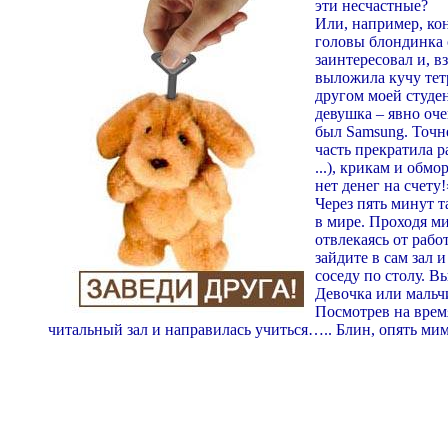
эти несчастные?
Или, например, кон
головы блондинка 
заинтересовал и, 
выложила кучу тет
другом моей студен
девушка – явно оч
был Samsung. Точне
часть прекратила р
...), крикам и обм
нет денег на счету
Через пять минут т
в мире. Проходя ми
отвлекаясь от рабо
зайдите в сам зал
соседу по столу. В
Девочка или мальч
Посмотрев на время
читальный зал и направилась учиться….. Блин, опять ми