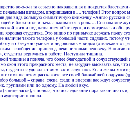
кретно во-о-о-н та серьезно накрашенная и покрытая блестками 
с печальным взглядом, вперившаяся в…. телефон! Этот вопрос 
взяв для вида большую симпатичную книжечку «Англо-русский сл
радей и блокнотов и начала вживаться в роль…. Сначала мне жут
ческой жизни под названием «Сникерс», я осмотрелась и обнаруж
ень хорошая студентка. Это видно по привычке держать пачку с
е наличие такого телефона у большей части сидящих, потому что
аботу и с безумно умным и недовольным видом (отвлекают от ра
орокам – сообщение пришло далеко не только человеку. Написав 
!», студенты вернулись к работе. Наступила тишина.
акой тишины я поняла, что более благодатной и сочувствующей а
мо окон этого прекрасного места, не забудьте высказать все, чт
ты, студенты с удовольствием вас выслушают. Если же вы хотите
 и «тихим» шепотом расскажите все своей ближайшей подружке/д
ыбор большой – справа, слева, сзади и впереди вас ждут сочувс
ик, группами или по одному. На любой вкус.
 (в лице часов), я поняла, что исследование пора заканчивать и
мо аудитории прошла.