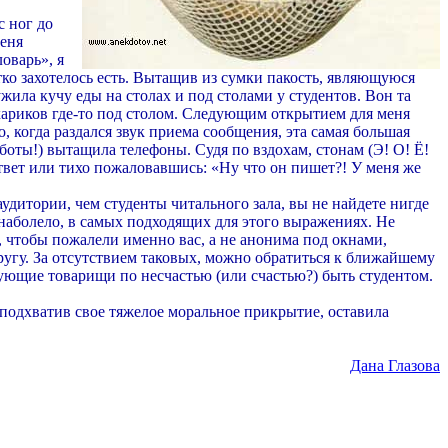
с ног до
меня
оварь», я
ко захотелось есть. Вытащив из сумки пакость, являющуюся
ила кучу еды на столах и под столами у студентов. Вон та
ухариков где-то под столом. Следующим открытием для меня
, когда раздался звук приема сообщения, эта самая большая
боты!) вытащила телефоны. Судя по вздохам, стонам (Э! О! Ё!
ответ или тихо пожаловавшись: «Ну что он пишет?! У меня же
удитории, чем студенты читального зала, вы не найдете нигде
о наболело, в самых подходящих для этого выражениях. Не
, чтобы пожалели именно вас, а не анонима под окнами,
ругу. За отсутствием таковых, можно обратиться к ближайшему
твующие товарищи по несчастью (или счастью?) быть студентом.
, подхватив свое тяжелое моральное прикрытие, оставила
Дана Глазова