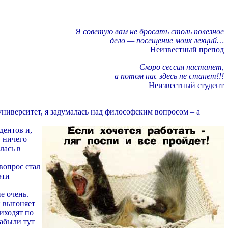
Я советую вам не бросать столь полезное
дело — посещение моих лекций…
Неизвестный препод
Скоро сессия настанет,
а потом нас здесь не станет!!!
Неизвестный студент
университет, я задумалась над философским вопросом – а
дентов и,
в ничего
лась в
вопрос стал
эти
е очень.
и выгоняет
риходят по
забыли тут