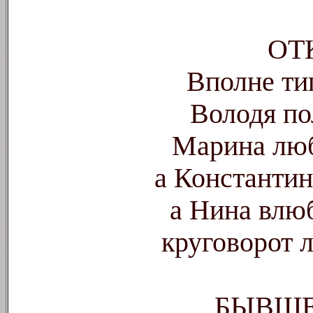
ОТ
Вполне ти
Володя п
Марина люб
а Константин
а Нина влю
круговорот л
БЫВШЕ