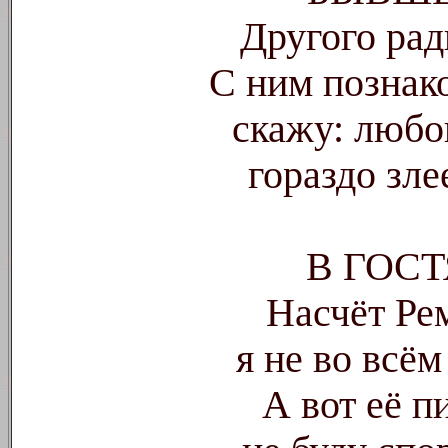
Другого рад
С ним познак
скажу: любо
гораздо зле
В ГОС
Насчёт Ре
я не во всём
А вот её п