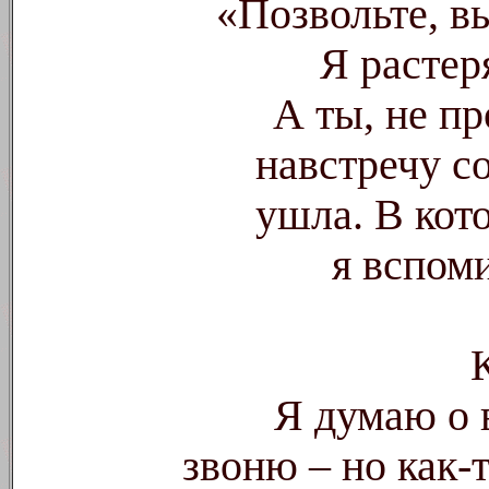
«Позвольте, вы
Я растер
А ты, не пр
навстречу с
ушла. В кот
я вспом
Я думаю о в
звоню – но как-