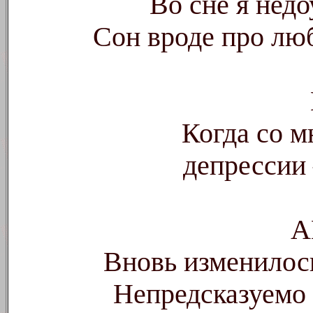
Во сне я нед
Сон вроде про люб
Когда со 
депрессии 
А
Вновь изменилос
Непредсказуемо 