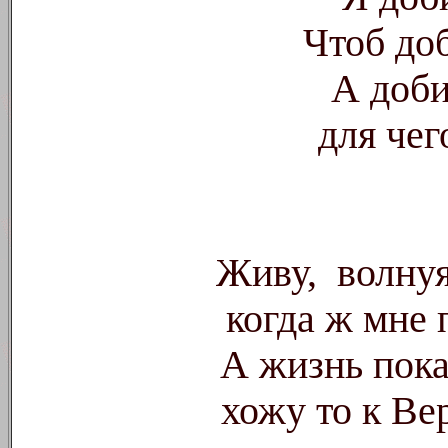
Чтоб до
А доби
для чег
Живу,
волнуя
когда ж мне
А жизнь пока
хожу то к Ве