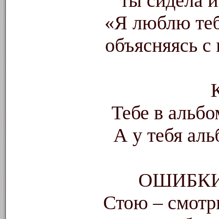
ты сидела и
«Я люблю теб
объясняясь с 
Тебе в альбо
А у тебя ал
ОШИБК
Стою – смотр