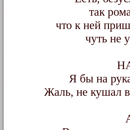
так ром
что к ней приш
чуть не у
Н
Я бы на рук
Жаль, не кушал в