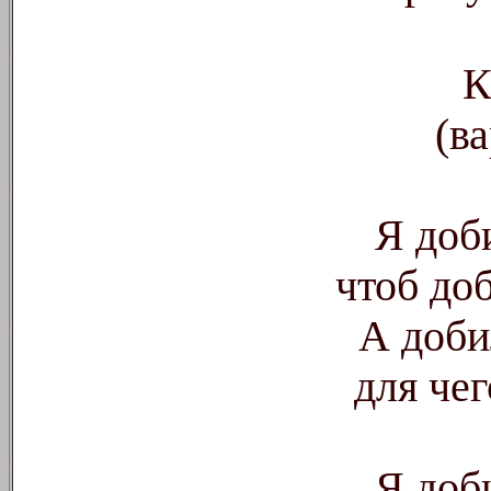
(в
Я доб
чтоб до
А доби
для чег
Я доб