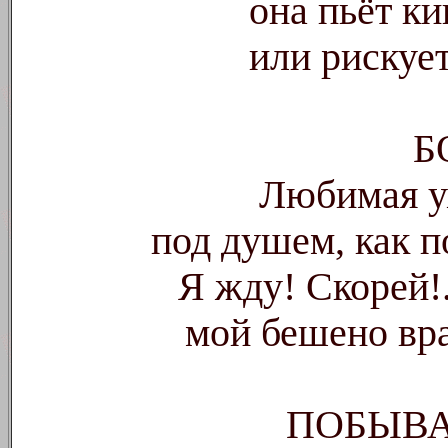
она пьёт ки
или рискует
Б
Любимая у
под душем, как п
Я жду! Скорей!
мой бешено вр
ПОБЫВА