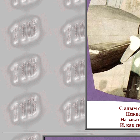
С алым с
Нежна
На зака
И, как сн