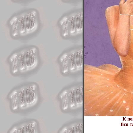
К по
Вся т