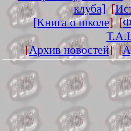
клуба]
[
Ис
[Книга о школе
] [
Ф
Т.А.
[
Архив новостей
] [
А