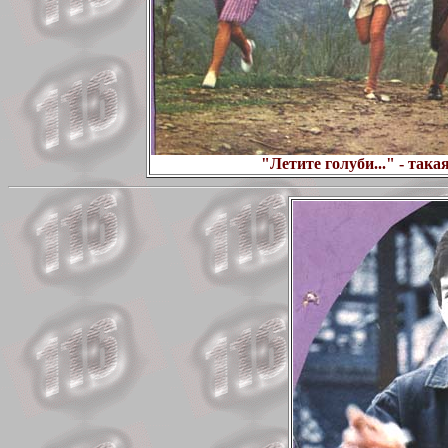
"Летите голуби..." - так