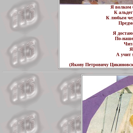
Я волком 
К альдег
К любым че
Предме
Я достаю
По-наше
Чита
Я
А учит
(Якову Петровичу Цикиновск