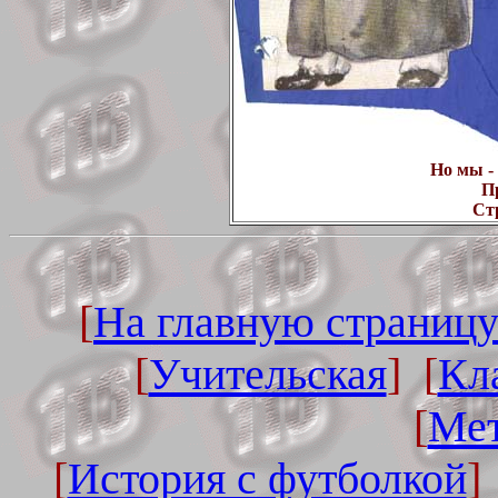
Но мы -
П
Ст
[
На главную страницу
[
Учительская
] [
Кл
[
Мет
[
История с футболкой
]